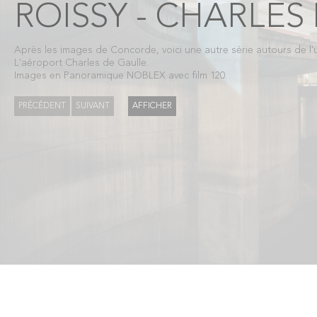
ROISSY - CHARLES
Après les images de Concorde, voici une autre série autours de l'un
L'aéroport Charles de Gaulle.
Images en Panoramique NOBLEX avec film 120.
PRÉCÉDENT
SUIVANT
AFFICHER