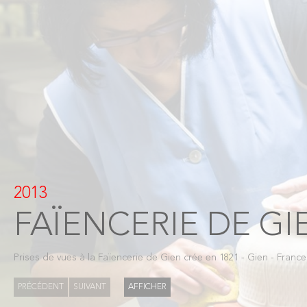
2013
FAÏENCERIE DE GI
Prises de vues à la Faïencerie de Gien crée en 1821 - Gien - France
PRÉCÉDENT
SUIVANT
AFFICHER