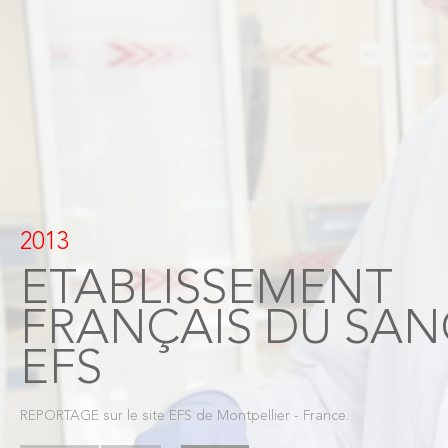
2013
ETABLISSEMENT
FRANÇAIS DU SAN
EFS
REPORTAGE sur le site EFS de Montpellier - France.